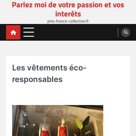
Parlez moi de votre passion et vos
Skip
to
interêts
content
pins-france-collection.fr
Les vêtements éco-
responsables