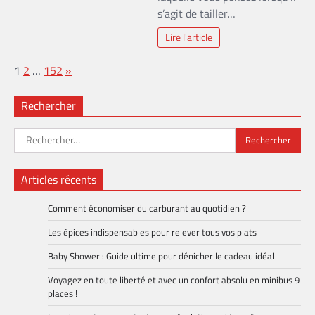
s’agit de tailler…
Lire l'article
Page:
Next
1
2
…
152
»
Rechercher
Rechercher :
Articles récents
Comment économiser du carburant au quotidien ?
Les épices indispensables pour relever tous vos plats
Baby Shower : Guide ultime pour dénicher le cadeau idéal
Voyagez en toute liberté et avec un confort absolu en minibus 9
places !