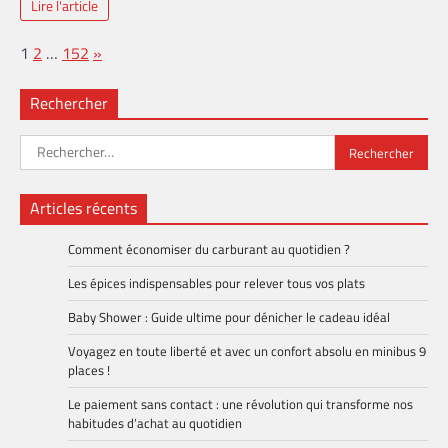
Lire l'article
Page:
Next
1
2
…
152
»
Rechercher
Rechercher :
Articles récents
Comment économiser du carburant au quotidien ?
Les épices indispensables pour relever tous vos plats
Baby Shower : Guide ultime pour dénicher le cadeau idéal
Voyagez en toute liberté et avec un confort absolu en minibus 9
places !
Le paiement sans contact : une révolution qui transforme nos
habitudes d’achat au quotidien