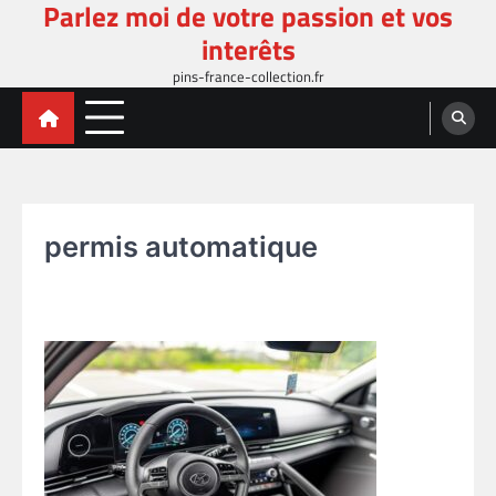
Parlez moi de votre passion et vos
Skip
to
interêts
content
pins-france-collection.fr
permis automatique