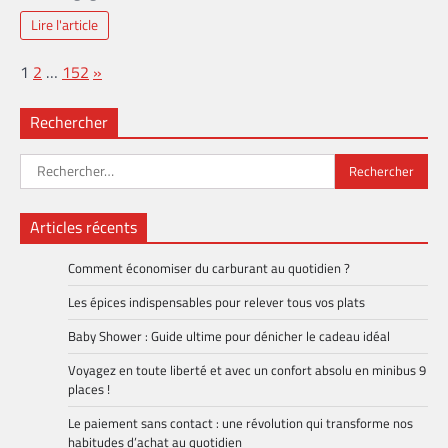
Lire l'article
Page:
Next
1
2
…
152
»
Rechercher
Rechercher :
Articles récents
Comment économiser du carburant au quotidien ?
Les épices indispensables pour relever tous vos plats
Baby Shower : Guide ultime pour dénicher le cadeau idéal
Voyagez en toute liberté et avec un confort absolu en minibus 9
places !
Le paiement sans contact : une révolution qui transforme nos
habitudes d’achat au quotidien