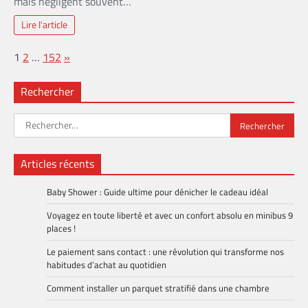
mais négligent souvent…
Lire l'article
Page:
Next
1
2
…
152
»
Rechercher
Rechercher :
Articles récents
Baby Shower : Guide ultime pour dénicher le cadeau idéal
Voyagez en toute liberté et avec un confort absolu en minibus 9
places !
Le paiement sans contact : une révolution qui transforme nos
habitudes d’achat au quotidien
Comment installer un parquet stratifié dans une chambre