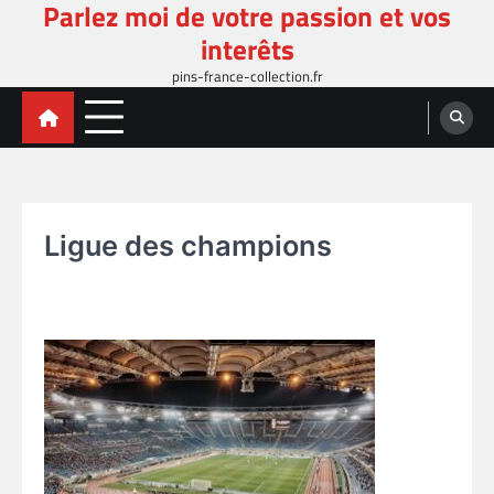
Parlez moi de votre passion et vos
Skip
to
interêts
content
pins-france-collection.fr
Ligue des champions