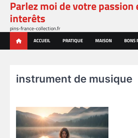
Parlez moi de votre passion 
Skip
to
interêts
content
pins-france-collection.fr
ACCUEIL
PRATIQUE
MAISON
BONS 
instrument de musique