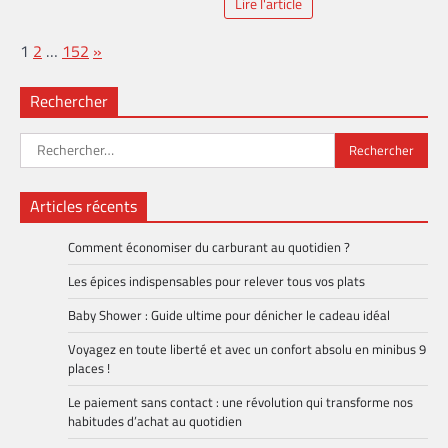
Lire l'article
Page:
Next
1
2
…
152
»
Rechercher
Rechercher :
Articles récents
Comment économiser du carburant au quotidien ?
Les épices indispensables pour relever tous vos plats
Baby Shower : Guide ultime pour dénicher le cadeau idéal
Voyagez en toute liberté et avec un confort absolu en minibus 9
places !
Le paiement sans contact : une révolution qui transforme nos
habitudes d’achat au quotidien