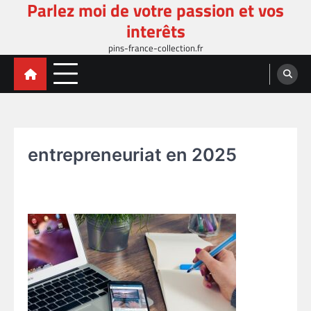
Parlez moi de votre passion et vos
Skip
to
interêts
content
pins-france-collection.fr
entrepreneuriat en 2025