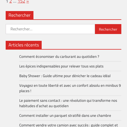
Page:
Next
1
2
…
152
»
Rechercher
Rechercher :
Articles récents
Comment économiser du carburant au quotidien ?
Les épices indispensables pour relever tous vos plats
Baby Shower : Guide ultime pour dénicher le cadeau idéal
Voyagez en toute liberté et avec un confort absolu en minibus 9
places !
Le paiement sans contact : une révolution qui transforme nos
habitudes d’achat au quotidien
Comment installer un parquet stratifié dans une chambre
Comment vendre votre camion avec succès : guide complet et