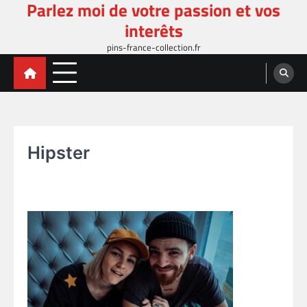
Parlez moi de votre passion et vos
Skip
to
interêts
content
pins-france-collection.fr
Hipster