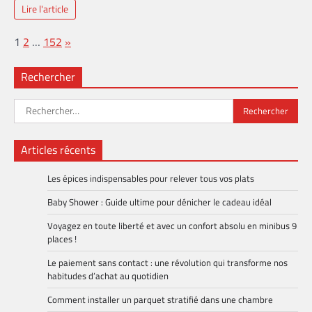
Lire l'article
Page:
Next
1
2
…
152
»
Rechercher
Rechercher :
Articles récents
Les épices indispensables pour relever tous vos plats
Baby Shower : Guide ultime pour dénicher le cadeau idéal
Voyagez en toute liberté et avec un confort absolu en minibus 9
places !
Le paiement sans contact : une révolution qui transforme nos
habitudes d’achat au quotidien
Comment installer un parquet stratifié dans une chambre