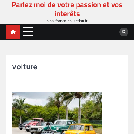
Parlez moi de votre passion et vos
Skip
to
interêts
content
pins-france-collection.fr
voiture